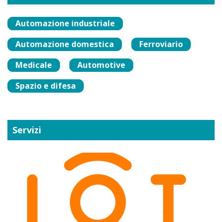
Automazione industriale
Automazione domestica
Ferroviario
Medicale
Automotive
Spazio e difesa
Servizi