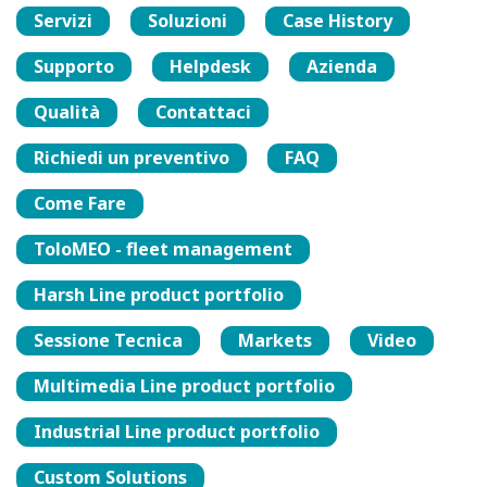
Servizi
Soluzioni
Case History
Supporto
Helpdesk
Azienda
Qualità
Contattaci
Richiedi un preventivo
FAQ
Come Fare
ToloMEO - fleet management
Harsh Line product portfolio
Sessione Tecnica
Markets
Video
Multimedia Line product portfolio
Industrial Line product portfolio
Custom Solutions