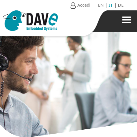
Accedi
EN
|
IT
|
DE