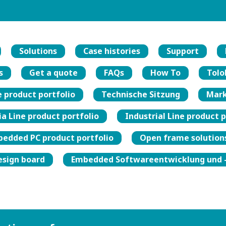
Solutions
Case histories
Support
s
Get a quote
FAQs
How To
Tolo
e product portfolio
Technische Sitzung
Mark
a Line product portfolio
Industrial Line product p
edded PC product portfolio
Open frame solutions
sign board
Embedded Softwareentwicklung und 