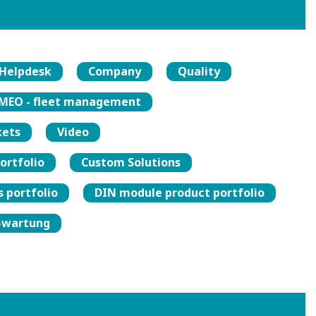
Helpdesk
Company
Quality
MEO - fleet management
ets
Video
ortfolio
Custom Solutions
 portfolio
DIN module product portfolio
-wartung