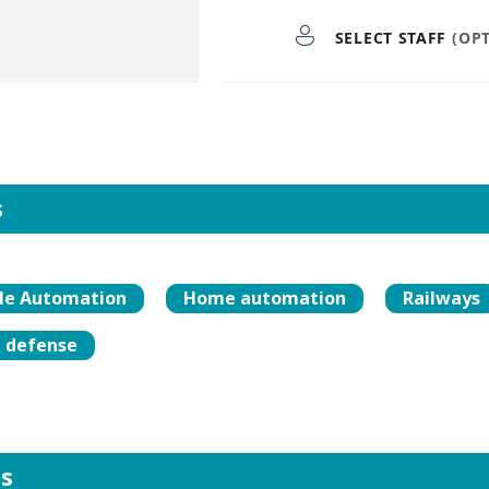
s
lle Automation
Home automation
Railways
 defense
es