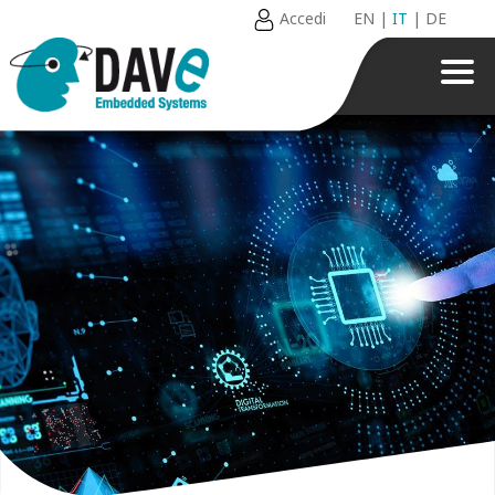
Accedi
EN
|
IT
|
DE