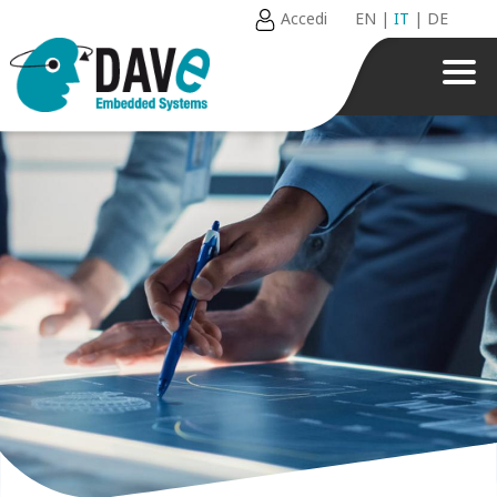
Accedi
EN
|
IT
|
DE