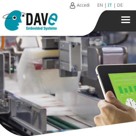
Accedi
EN
|
IT
|
DE