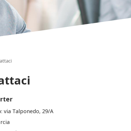
attaci
attaci
rter
o: via Talponedo, 29/A
orcia