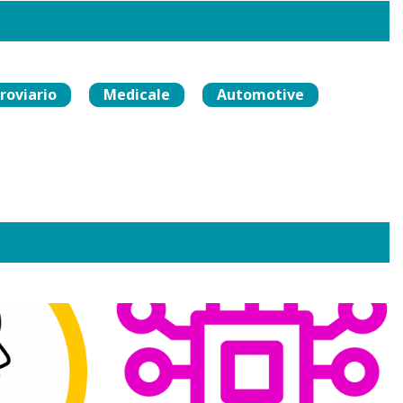
roviario
Medicale
Automotive