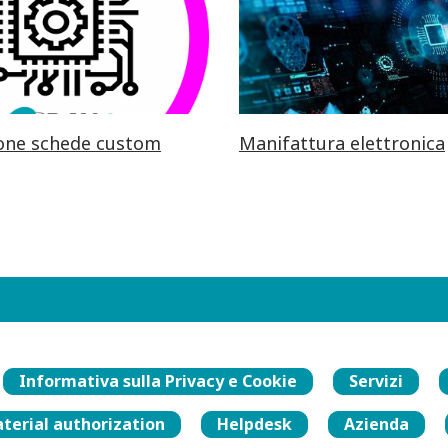
one schede custom
Manifattura elettronica
Informativa sulla Privacy e Cookie
Servizi
terial authorization
Helpdesk
Azienda