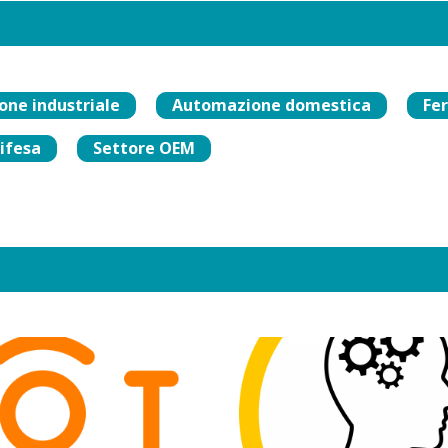
ne industriale
Automazione domestica
Fer
difesa
Settore OEM