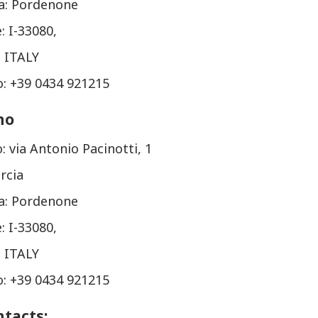
ia: Pordenone
: I-33080,
: ITALY
o: +39 0434 921215
no
o: via Antonio Pacinotti, 1
orcia
ia: Pordenone
: I-33080,
: ITALY
o: +39 0434 921215
ntacts: