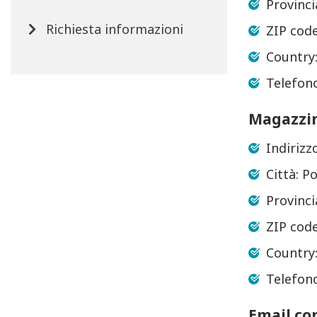
Provinc
Richiesta informazioni
ZIP code
Country
Telefon
Magazzi
Indirizz
Città: P
Provinc
ZIP code
Country
Telefon
Email co