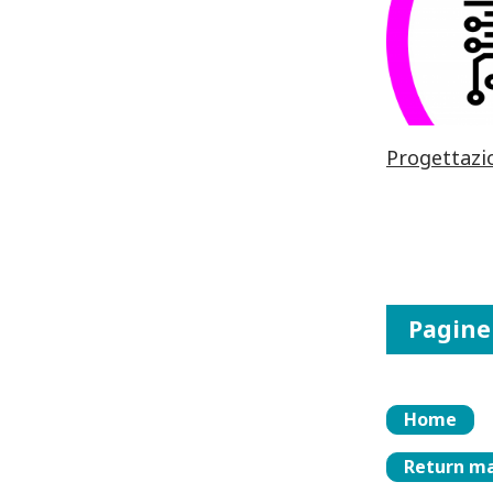
Progettazi
Pagine
Home
Return ma