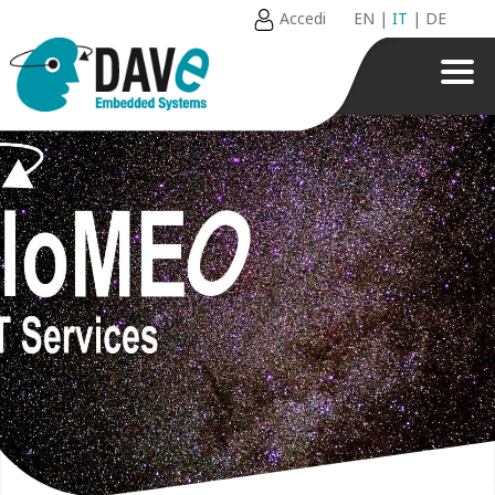
Accedi
EN
|
IT
|
DE