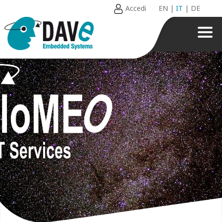
Accedi
EN
|
IT
|
DE