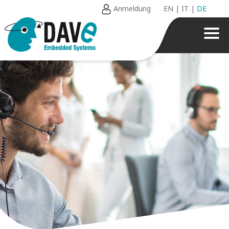
Anmeldung
EN
|
IT
|
DE