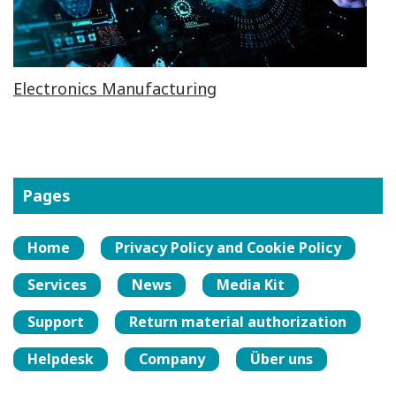
Electronics Manufacturing
Pages
Home
Privacy Policy and Cookie Policy
Services
News
Media Kit
Support
Return material authorization
Helpdesk
Company
Über uns