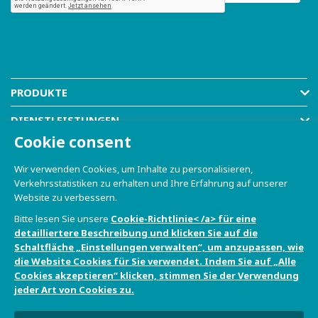
PRODUKTE
DIENSTLEISTUNGEN
Cookie consent
RESOURCES
Wir verwenden Cookies, um Inhalte zu personalisieren,
COMPANY
Verkehrsstatistiken zu erhalten und Ihre Erfahrung auf unserer
Website zu verbessern.
SHOP
Bitte lesen Sie unsere
Cookie-Richtlinie< /a> für eine
detailliertere Beschreibung und klicken Sie auf die
Schaltfläche „Einstellungen verwalten“, um anzupassen, wie
die Website Cookies für Sie verwendet. Indem Sie auf „Alle
Cookies akzeptieren“ klicken, stimmen Sie der Verwendung
jeder Art von Cookies zu.
© 2021-2026 Dave S.r.l. - Via Talponedo, 29/A 33080
Porcia (PN) - VAT n. 01365430931