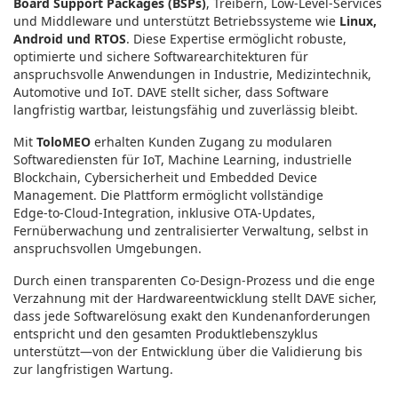
Board Support Packages (BSPs)
, Treibern, Low‑Level‑Services
und Middleware und unterstützt Betriebssysteme wie
Linux,
Android und RTOS
. Diese Expertise ermöglicht robuste,
optimierte und sichere Softwarearchitekturen für
anspruchsvolle Anwendungen in Industrie, Medizintechnik,
Automotive und IoT. DAVE stellt sicher, dass Software
langfristig wartbar, leistungsfähig und zuverlässig bleibt.
Mit
ToloMEO
erhalten Kunden Zugang zu modularen
Softwarediensten für IoT, Machine Learning, industrielle
Blockchain, Cybersicherheit und Embedded Device
Management. Die Plattform ermöglicht vollständige
Edge‑to‑Cloud‑Integration, inklusive OTA‑Updates,
Fernüberwachung und zentralisierter Verwaltung, selbst in
anspruchsvollen Umgebungen.
Durch einen transparenten Co‑Design‑Prozess und die enge
Verzahnung mit der Hardwareentwicklung stellt DAVE sicher,
dass jede Softwarelösung exakt den Kundenanforderungen
entspricht und den gesamten Produktlebenszyklus
unterstützt—von der Entwicklung über die Validierung bis
zur langfristigen Wartung.