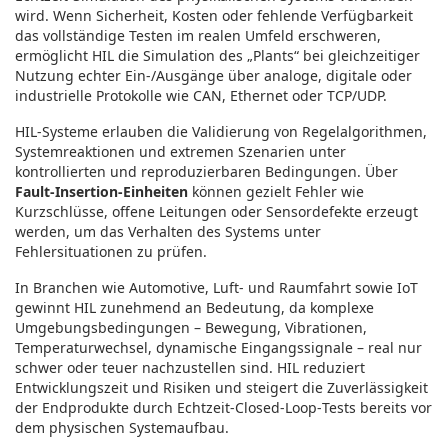
wird. Wenn Sicherheit, Kosten oder fehlende Verfügbarkeit
das vollständige Testen im realen Umfeld erschweren,
ermöglicht HIL die Simulation des „Plants“ bei gleichzeitiger
Nutzung echter Ein‑/Ausgänge über analoge, digitale oder
industrielle Protokolle wie CAN, Ethernet oder TCP/UDP.
HIL‑Systeme erlauben die Validierung von Regelalgorithmen,
Systemreaktionen und extremen Szenarien unter
kontrollierten und reproduzierbaren Bedingungen. Über
Fault‑Insertion‑Einheiten
können gezielt Fehler wie
Kurzschlüsse, offene Leitungen oder Sensordefekte erzeugt
werden, um das Verhalten des Systems unter
Fehlersituationen zu prüfen.
In Branchen wie Automotive, Luft‑ und Raumfahrt sowie IoT
gewinnt HIL zunehmend an Bedeutung, da komplexe
Umgebungsbedingungen – Bewegung, Vibrationen,
Temperaturwechsel, dynamische Eingangssignale – real nur
schwer oder teuer nachzustellen sind. HIL reduziert
Entwicklungszeit und Risiken und steigert die Zuverlässigkeit
der Endprodukte durch Echtzeit‑Closed‑Loop‑Tests bereits vor
dem physischen Systemaufbau.