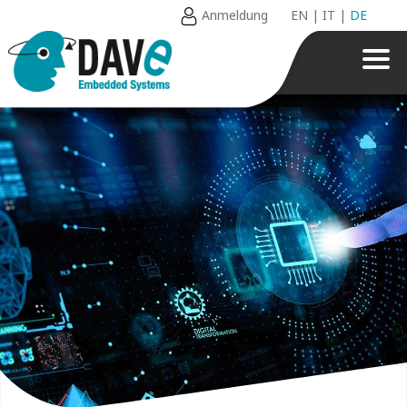
Anmeldung
EN
|
IT
|
DE