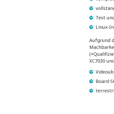
vollstä
Test und
Linux-I
Aufgrund d
Machbarkei
(+Qualifizi
XC7030 und
Videoü
Board-S
terrestr