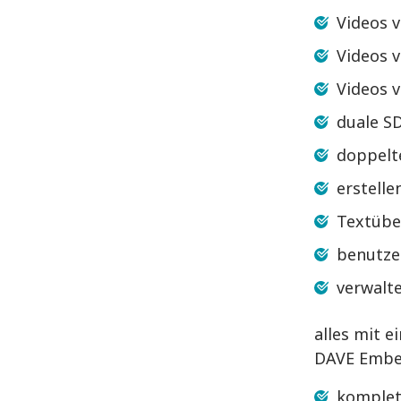
Videos 
Videos 
Videos 
duale S
doppelt
erstelle
Textübe
benutze
verwalte
alles mit 
DAVE Embed
komplet