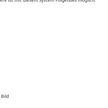
re ist mit diesem System Folgendes möglich:
 Bild