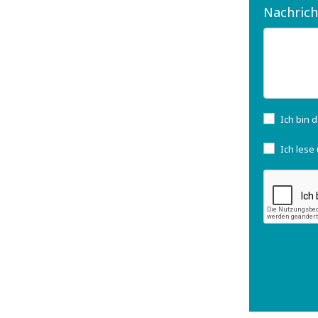
Nachrich
Ich bin 
Ich lese