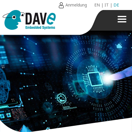
Anmeldung
EN
|
IT
|
DE