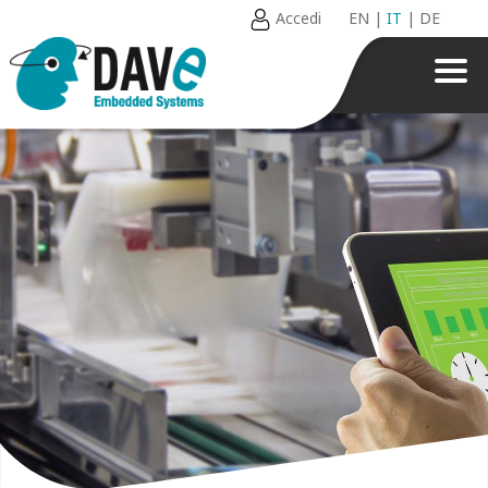
Accedi
EN
|
IT
|
DE