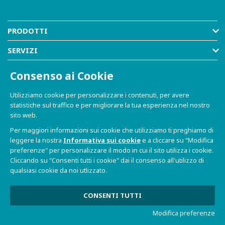
PRODOTTI
SERVIZI
RISORSE
Consenso ai Cookie
AZIENDA
Utilizziamo cookie per personalizzare i contenuti, per avere
statistiche sul traffico e per migliorare la tua esperienza nel nostro
SHOP
sito web.
Per maggiori informazioni sui cookie che utilizziamo ti preghiamo di
leggere la nostra
Informativa sui cookie
e a cliccare su "Modifica
preferenze" per personalizzare il modo in cui il sito utilizza i cookie.
Cliccando su "Consenti tutti i cookie" dai il consenso all'utilizzo di
qualsiasi cookie da noi utlizzato.
© 2021-2026 Dave S.r.l. - Via Talponedo, 29/A 33080
Porcia (PN) - P.IVA n. 01365430931
Informativa sulla Privacy e Cookie
|
Sito Web realizzato da
CONSENTI TUTTI
W3design
Modifica preferenze