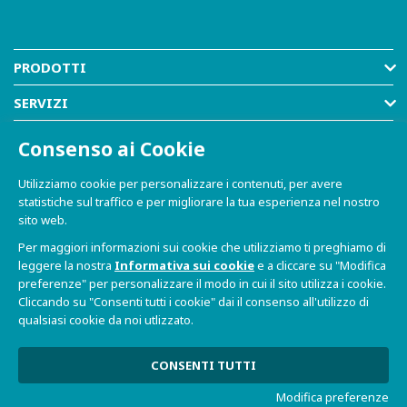
PRODOTTI
SERVIZI
RISORSE
Consenso ai Cookie
AZIENDA
Utilizziamo cookie per personalizzare i contenuti, per avere
statistiche sul traffico e per migliorare la tua esperienza nel nostro
SHOP
sito web.
Per maggiori informazioni sui cookie che utilizziamo ti preghiamo di
leggere la nostra
Informativa sui cookie
e a cliccare su "Modifica
preferenze" per personalizzare il modo in cui il sito utilizza i cookie.
Cliccando su "Consenti tutti i cookie" dai il consenso all'utilizzo di
qualsiasi cookie da noi utlizzato.
© 2021-2026 Dave S.r.l. - Via Talponedo, 29/A 33080
Porcia (PN) - P.IVA n. 01365430931
Informativa sulla Privacy e Cookie
|
Sito Web realizzato da
CONSENTI TUTTI
W3design
Modifica preferenze