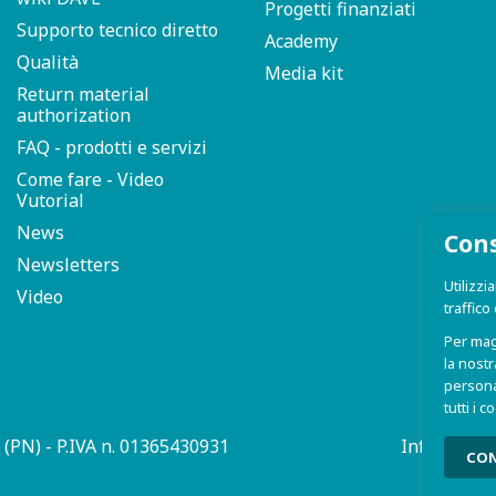
Progetti finanziati
Supporto tecnico diretto
Academy
Qualità
Media kit
Return material
authorization
FAQ - prodotti e servizi
Come fare - Video
Vutorial
News
Cons
Newsletters
Utilizzi
Video
traffico
Per mag
la nost
personal
tutti i 
 (PN) - P.IVA n. 01365430931
Informativa
CON