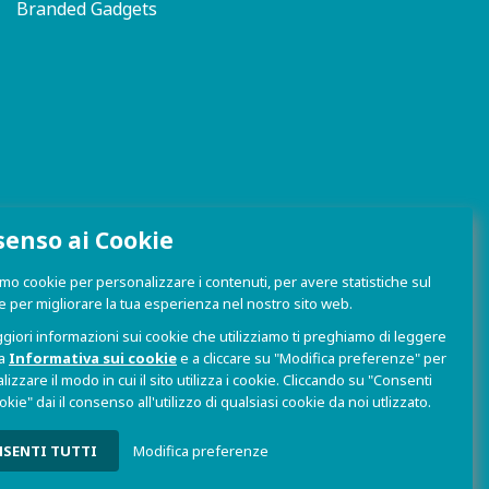
Branded Gadgets
enso ai Cookie
amo cookie per personalizzare i contenuti, per avere statistiche sul
 e per migliorare la tua esperienza nel nostro sito web.
giori informazioni sui cookie che utilizziamo ti preghiamo di leggere
ra
Informativa sui cookie
e a cliccare su "Modifica preferenze" per
izzare il modo in cui il sito utilizza i cookie. Cliccando su "Consenti
cookie" dai il consenso all'utilizzo di qualsiasi cookie da noi utlizzato.
 sulla Privacy e Cookie
|
Sito Web realizzato da W3design
SENTI TUTTI
Modifica preferenze