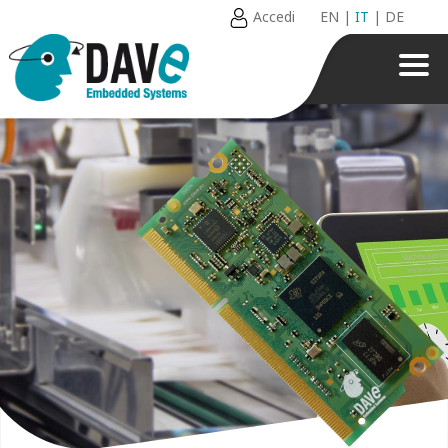
Accedi
EN
|
IT
|
DE