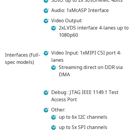
SDIO: up to 2x SDIO/MMC 4bits
Audio: 1xMcASP Interface
Video Output:
2xLVDS interface 4-lanes up to
1080p60
Video Input: 1xMIPI CSI port 4-
Interfaces (full-
lanes
spec models)
Streaming direct on DDR via
DMA
Debug : JTAG IEEE 1149.1 Test
Access Port
Other:
up to 6x I2C channels
up to 5x SPI channels