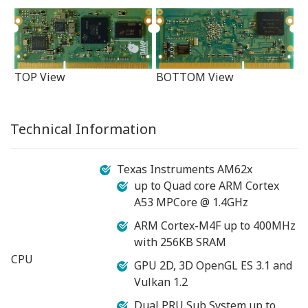
TOP View
BOTTOM View
Technical Information
Texas Instruments AM62x
up to Quad core ARM Cortex
A53 MPCore @ 1.4GHz
ARM Cortex-M4F up to 400MHz
with 256KB SRAM
CPU
GPU 2D, 3D OpenGL ES 3.1 and
Vulkan 1.2
Dual PRU Sub System up to