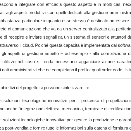
scono a integrare con efficacia questo aspetto e in molti casi nece
ti agli aspetti produttivi con quelli dedicati alla gestione amministr
 abbastanza particolare in quanto esso stesso è destinato ad essere im
 rete di comunicazione che va da un server centralizzato alla periferi
ie di recepire e inviare segnali da un sistema di sensori e attuatori 
 attraverso il cloud. Poiché questa capacità è implementata dal sof
a gli aspetti di gestione rispetto – ad esempio - alla compilazione
o utilizzo nel caso si renda necessario agganciare alcune caratte
dati amministrativi che ne completano il profilo, quali order code, lista 
 obiettivi del progetto si possono sintetizzare in:
e soluzioni tecnologiche innovative per il processo di progettazio
e anche l'integrazione elettrica, meccanica, termica e di certificazio
 soluzioni tecnologiche innovative per gestire la produzione e garanti
za post-vendita e fornire tutte le informazioni sulla catena di fornitura e