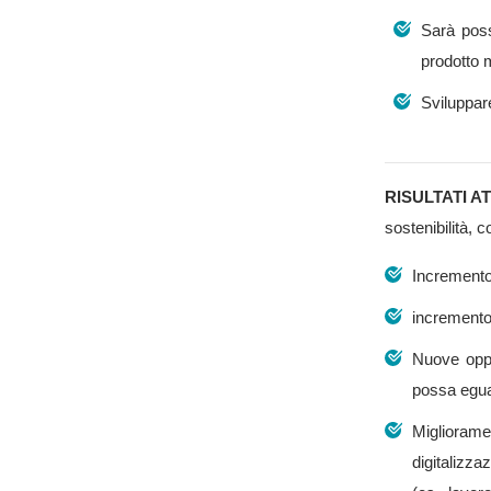
Sarà poss
prodotto 
Sviluppare
RISULTATI A
sostenibilità, 
Incremento 
incremento 
Nuove oppor
possa eguag
Migliorame
digitalizza