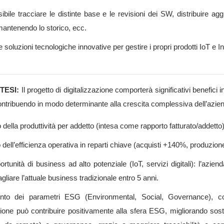
ibile tracciare le distinte base e le revisioni dei SW, distribuire a
mantenendo lo storico, ecc.
 soluzioni tecnologiche innovative per gestire i propri prodotti IoT e I
TTESI:
Il progetto di digitalizzazione comporterà significativi benefici 
contribuendo in modo determinante alla crescita complessiva dell’aziend
della produttività per addetto (intesa come rapporto fatturato/addetto
dell’efficienza operativa in reparti chiave (acquisti +140%, produzio
tunità di business ad alto potenziale (IoT, servizi digitali): l’azien
liare l’attuale business tradizionale entro 5 anni.
nto dei parametri ESG (Environmental, Social, Governance), con 
zione può contribuire positivamente alla sfera ESG, migliorando soste