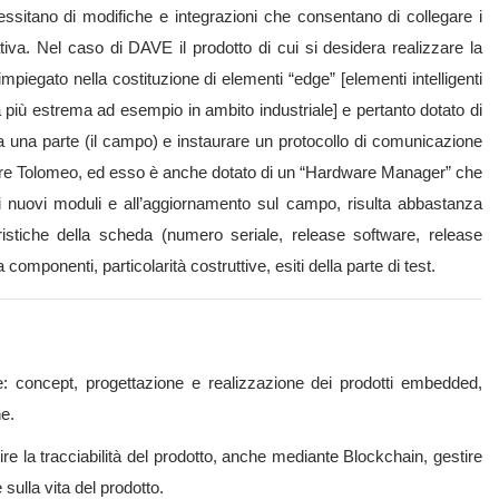
ssitano di modifiche e integrazioni che consentano di collegare i
ativa. Nel caso di DAVE il prodotto di cui si desidera realizzare la
piegato nella costituzione di elementi “edge” [elementi intelligenti
a più estrema ad esempio in ambito industriale] e pertanto dotato di
da una parte (il campo) e instaurare un protocollo di comunicazione
tware Tolomeo, ed esso è anche dotato di un “Hardware Manager” che
 di nuovi moduli e all’aggiornamento sul campo, risulta abbastanza
ristiche della scheda (numero seriale, release software, release
componenti, particolarità costruttive, esiti della parte di test.
ne: concept, progettazione e realizzazione dei prodotti embedded,
ne.
re la tracciabilità del prodotto, anche mediante Blockchain, gestire
 sulla vita del prodotto.