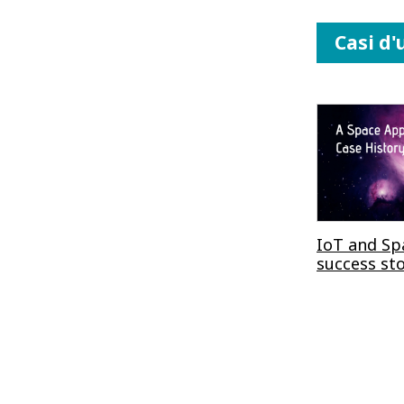
Casi d'
IoT and Spa
success st