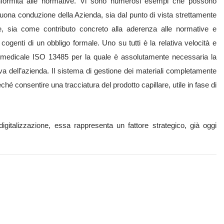
onformità alle normative. Vi sono numerosi esempi che possono
buona conduzione della Azienda, sia dal punto di vista strettamente
ge, sia come contributo concreto alla aderenza alle normative e
 cogenti di un obbligo formale. Uno su tutti è la relativa velocità e
 biomedicale ISO 13485 per la quale è assolutamente necessaria la
a dell’azienda. Il sistema di gestione dei materiali completamente
ché consentire una tracciatura del prodotto capillare, utile in fase di
igitalizzazione, essa rappresenta un fattore strategico, già oggi