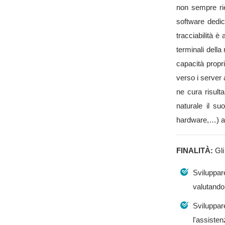
non sempre rie
software dedica
tracciabilità è
terminali della
capacità propr
verso i server
ne cura risult
naturale il su
hardware,…) ai 
FINALITÀ:
Gli
Sviluppar
valutandon
Sviluppare
l'assisten