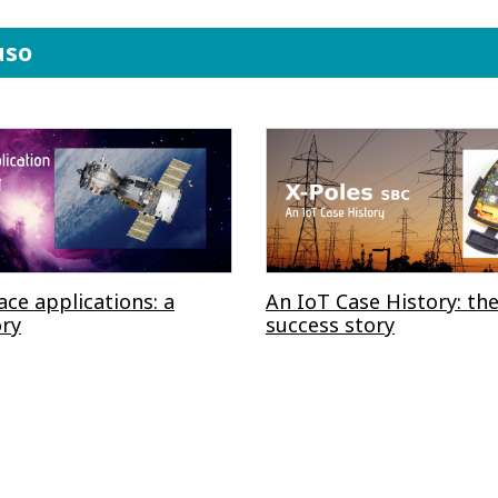
uso
ce applications: a
An IoT Case History: the
ory
success story