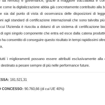
o da remoto) e governance, grazie a maggiore tracciabilità e c
e come la digitalizzazione abbia già concretamente contribuito alla 
e sia dal punto di vista di osservanza delle disposizioni di leg
i agli standard di certificazione internazionali che sono talvolta più
n cui l’Azienda è riuscita a dotarsi di un sistema di certificazione
a di ogni singolo componente che entra ed esce dalla catena produttiv
to ha consentito di conseguire questo risultato in tempi rapidissimi oltre
a.
tti i miglioramenti possano essere attribuiti esclusivamente alla d
 destinato a pesare sempre di più nelle performance future.
ESSA:
181.521,31
O CONCESSO:
90.760,66 (di cui UE 40%)