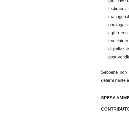
(es. lavor
testimoniar
managerial
omologazion
agilità co
tracciatur
digitalizza
post-vendit
Sebbene non tu
determinante e
SPESA AMM
CONTRIBUT