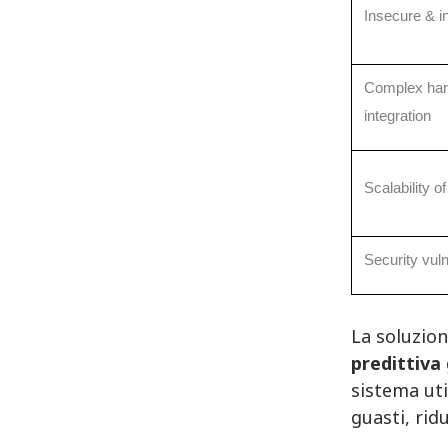
Insecure & in
Complex har
integration
Scalability 
Security vuln
La soluzion
predittiva
sistema uti
guasti, rid