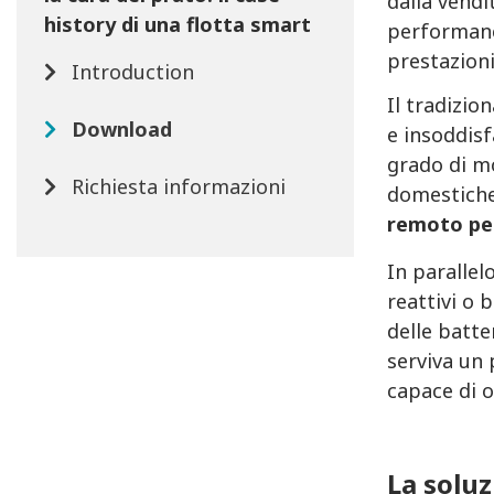
dalla vendi
history di una flotta smart
performanc
prestazioni 
Introduction
Il tradizio
Download
e insoddisf
grado di mo
Richiesta informazioni
domestich
remoto per
In parallel
reattivi o 
delle batte
serviva un
capace di o
La soluz