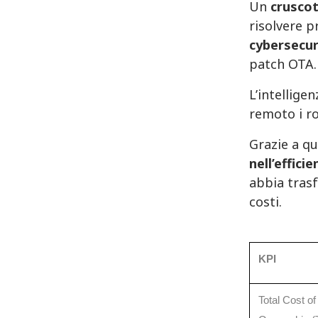
Un
cruscot
risolvere 
cybersecur
patch OTA.
L’intellige
remoto i r
Grazie a qu
nell’effici
abbia trasf
costi.
KPI
Total Cost of