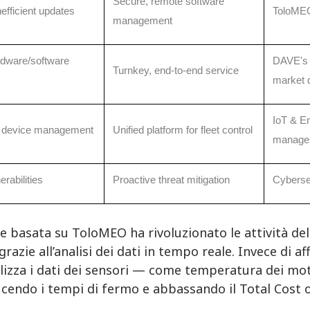
Secure, remote software
efficient updates
ToloME
management
dware/software
DAVE's 
Turnkey, end-to-end service
market
IoT & E
of device management
Unified platform for fleet control
manage
erabilities
Proactive threat mitigation
Cyberse
e basata su ToloMEO ha rivoluzionato le attività de
grazie all’analisi dei dati in tempo reale. Invece di affi
lizza i dati dei sensori — come temperatura dei moto
ucendo i tempi di fermo e abbassando il Total Cost 