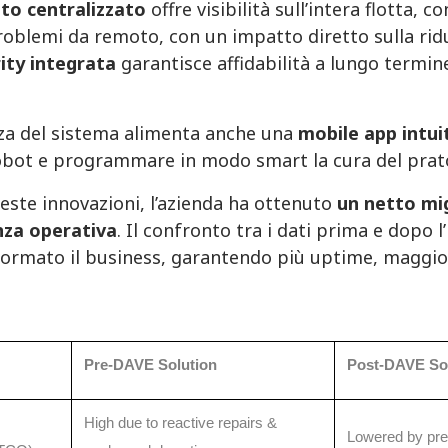
to centralizzato
offre visibilità sull’intera flotta
problemi da remoto, con un impatto diretto sulla ri
ity integrata
garantisce affidabilità a lungo termin
nza del sistema alimenta anche una
mobile app intui
obot e programmare in modo smart la cura del prato
este innovazioni, l’azienda ha ottenuto
un netto mig
enza operativa
. Il confronto tra i dati prima e dop
ormato il business, garantendo più uptime, maggiore 
Pre-DAVE Solution
Post-DAVE Sol
High due to reactive repairs &
Lowered by pre