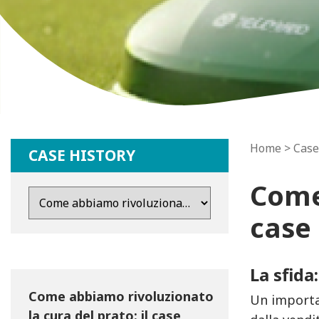
Home
>
Case
CASE HISTORY
Come 
case 
La sfida
Come abbiamo rivoluzionato
Un importan
la cura del prato: il case