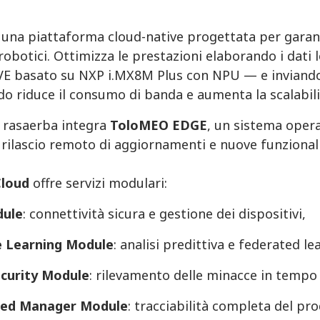
una piattaforma cloud-native progettata per garanti
 robotici. Ottimizza le prestazioni elaborando i da
E basato su NXP i.MX8M Plus con NPU — e inviando al
o riduce il consumo di banda e aumenta la scalabili
 rasaerba integra
ToloMEO EDGE
, un sistema oper
 rilascio remoto di aggiornamenti e nuove funzionali
loud
offre servizi modulari:
dule
: connettività sicura e gestione dei dispositivi,
 Learning Module
: analisi predittiva e federated le
curity Module
: rilevamento delle minacce in tempo
ed Manager Module
: tracciabilità completa del pr