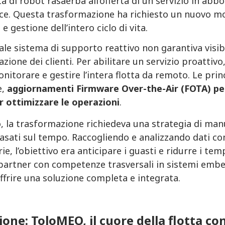
ta di robot rasaerba all’offerta di un servizio in a
e. Questa trasformazione ha richiesto un nuovo mode
e gestione dell’intero ciclo di vita.
nale sistema di supporto reattivo non garantiva visib
azione dei clienti. Per abilitare un servizio proattiv
nitorare e gestire l’intera flotta da remoto. Le princ
e,
aggiornamenti Firmware Over-the-Air (FOTA) per 
 ottimizzare le operazioni
.
o, la trasformazione richiedeva una strategia di man
basati sul tempo. Raccogliendo e analizzando dati com
rie, l’obiettivo era anticipare i guasti e ridurre i t
 partner con competenze trasversali in sistemi embe
ffrire una soluzione completa e integrata.
ione: ToloMEO, il cuore della flotta c