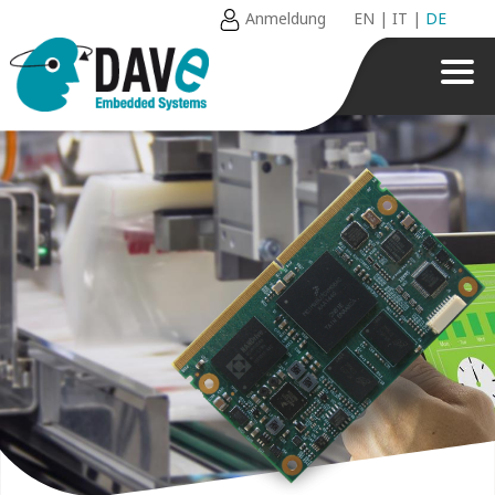
Anmeldung
EN
|
IT
|
DE