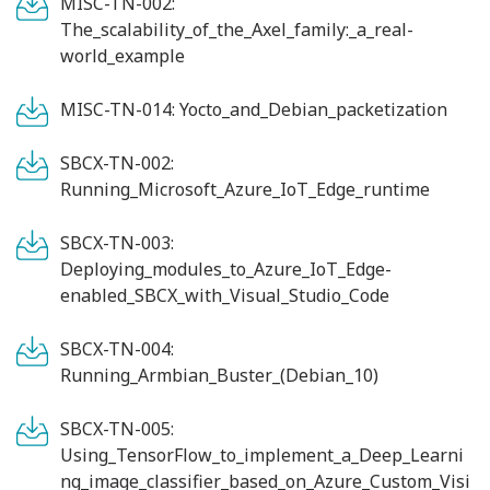
MISC-TN-002:
The_scalability_of_the_Axel_family:_a_real-
world_example
MISC-TN-014: Yocto_and_Debian_packetization
SBCX-TN-002:
Running_Microsoft_Azure_IoT_Edge_runtime
SBCX-TN-003:
Deploying_modules_to_Azure_IoT_Edge-
enabled_SBCX_with_Visual_Studio_Code
SBCX-TN-004:
Running_Armbian_Buster_(Debian_10)
SBCX-TN-005:
Using_TensorFlow_to_implement_a_Deep_Learni
ng_image_classifier_based_on_Azure_Custom_Visi