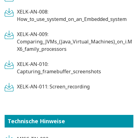
XELK-AN-008:
How_to_use_systemd_on_an_Embedded_system
XELK-AN-009:
Comparing_JVMs_(Java_Virtual_Machines)_on_i.M
X6_family_processors
XELK-AN-010:
Capturing_framebuffer_screenshots
XELK-AN-011: Screen_recording
Technische Hinweise