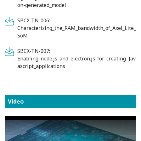
on-generated_model
SBCX-TN-006:
Characterizing_the_RAM_bandwidth_of_Axel_Lite_
SoM
SBCX-TN-007:
Enabling_node.js_and_electron.js_for_creating_Jav
ascript_applications
Video