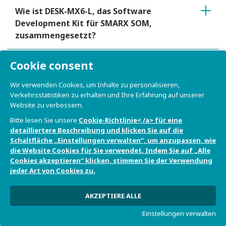
Wie ist DESK-MX6-L, das Software
Development Kit für SMARX SOM,
zusammengesetzt?
DESK-MX6-L (Software Development
Cookie consent
Kit für SMARX SOM): ist eine Kit-
Wir verwenden Cookies, um Inhalte zu personalisieren,
Registrierung erforderlich?
Verkehrsstatistiken zu erhalten und Ihre Erfahrung auf unserer
Website zu verbessern.
Wo finde ich Versionshinweise zu DESK-
Bitte lesen Sie unsere
Cookie-Richtlinie< /a> für eine
MX6-L (Software Development Kit für
detailliertere Beschreibung und klicken Sie auf die
SMARX SOM)?
Schaltfläche „Einstellungen verwalten“, um anzupassen, wie
die Website Cookies für Sie verwendet. Indem Sie auf „Alle
Cookies akzeptieren“ klicken, stimmen Sie der Verwendung
Bietet DESK-MX6-L (Software
jeder Art von Cookies zu.
Development Kit für SMARX SOM) eine
virtuelle Maschine?
AKZEPTIERE ALLE
Einstellungen verwalten
Bietet DESK-MX6-L (Software