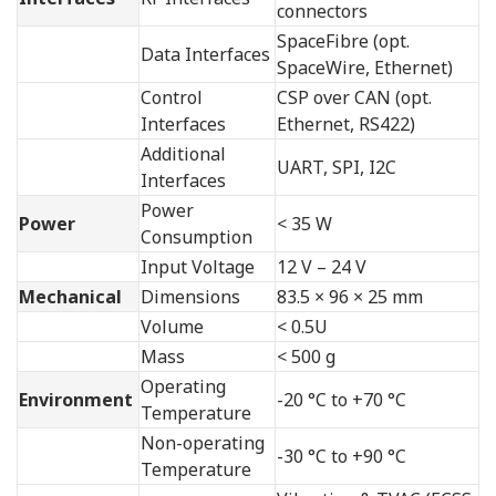
connectors
SpaceFibre (opt.
Data Interfaces
SpaceWire, Ethernet)
Control
CSP over CAN (opt.
Interfaces
Ethernet, RS422)
Additional
UART, SPI, I2C
Interfaces
Power
Power
< 35 W
Consumption
Input Voltage
12 V – 24 V
Mechanical
Dimensions
83.5 × 96 × 25 mm
Volume
< 0.5U
Mass
< 500 g
Operating
Environment
-20 °C to +70 °C
Temperature
Non-operating
-30 °C to +90 °C
Temperature