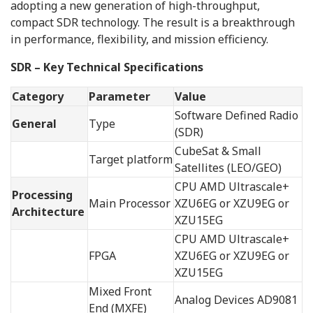
adopting a new generation of high-throughput,
compact SDR technology. The result is a breakthrough
in performance, flexibility, and mission efficiency.
SDR – Key Technical Specifications
Category
Parameter
Value
Software Defined Radio
General
Type
(SDR)
CubeSat & Small
Target platform
Satellites (LEO/GEO)
CPU AMD Ultrascale+
Processing
Main Processor
XZU6EG or XZU9EG or
Architecture
XZU15EG
CPU AMD Ultrascale+
FPGA
XZU6EG or XZU9EG or
XZU15EG
Mixed Front
Analog Devices AD9081
End (MXFE)