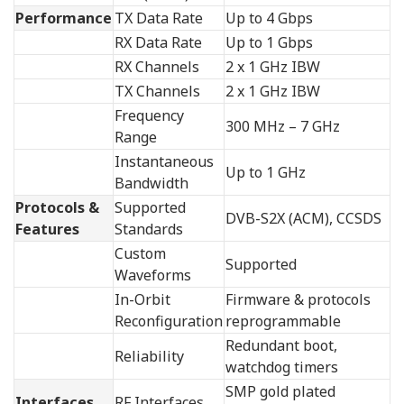
Performance
TX Data Rate
Up to 4 Gbps
RX Data Rate
Up to 1 Gbps
RX Channels
2 x 1 GHz IBW
TX Channels
2 x 1 GHz IBW
Frequency
300 MHz – 7 GHz
Range
Instantaneous
Up to 1 GHz
Bandwidth
Protocols &
Supported
DVB-S2X (ACM), CCSDS
Features
Standards
Custom
Supported
Waveforms
In-Orbit
Firmware & protocols
Reconfiguration
reprogrammable
Redundant boot,
Reliability
watchdog timers
SMP gold plated
Interfaces
RF Interfaces