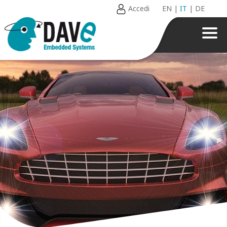
Accedi
EN
|
IT
|
DE