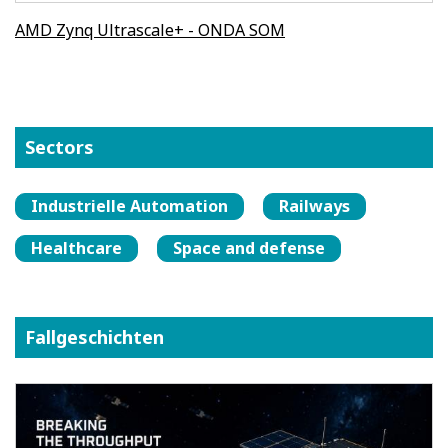
AMD Zynq Ultrascale+ - ONDA SOM
Sectors
Industrielle Automation
Railways
Healthcare
Space and defense
Fallgeschichten