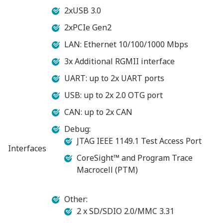
2xUSB 3.0
2xPCIe Gen2
LAN: Ethernet 10/100/1000 Mbps
3x Additional RGMII interface
UART: up to 2x UART ports
USB: up to 2x 2.0 OTG port
CAN: up to 2x CAN
Debug:
JTAG IEEE 1149.1 Test Access Port
Interfaces
CoreSight™ and Program Trace
Macrocell (PTM)
Other:
2 x SD/SDIO 2.0/MMC 3.31