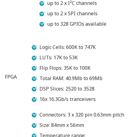
up to 2 x I²C channels
up to 2 x SPI channels
up to 328 GPIOs available
Logic Cells: 600K to 747K
LUTs: 17K to 53K
Flip Flops: 35K to 100K
FPGA
Total RAM: 40.9Mb to 69Mb
DSP Slices: 2520 to 3528
16x 16.3Gb/s tranceivers
Connectors: 3 x 320 pin 0.63mm pitch
Size: 84mm x 56mm
Temperature range: