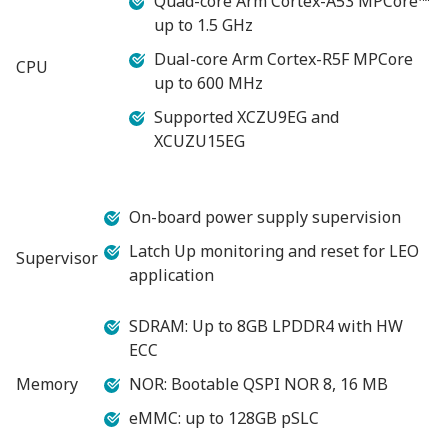
Quad-core Arm Cortex-A53 MPCore™
up to 1.5 GHz
Dual-core Arm Cortex-R5F MPCore
CPU
up to 600 MHz
Supported XCZU9EG and
XCUZU15EG
On-board power supply supervision
Latch Up monitoring and reset for LEO
Supervisor
application
SDRAM: Up to 8GB LPDDR4 with HW
ECC
Memory
NOR: Bootable QSPI NOR 8, 16 MB
eMMC: up to 128GB pSLC