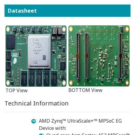
Datasheet
BOTTOM View
TOP View
Technical Information
AMD Zynq™ UltraScale+™ MPSoC EG
Device with: