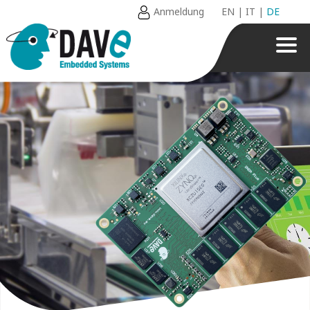
Anmeldung
EN
|
IT
|
DE