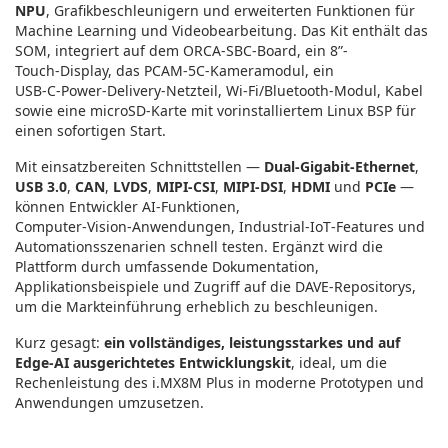
NPU
, Grafikbeschleunigern und erweiterten Funktionen für
Machine Learning und Videobearbeitung. Das Kit enthält das
SOM, integriert auf dem ORCA‑SBC‑Board, ein 8”-
Touch‑Display, das PCAM‑5C‑Kameramodul, ein
USB‑C‑Power‑Delivery‑Netzteil, Wi‑Fi/Bluetooth‑Modul, Kabel
sowie eine microSD‑Karte mit vorinstalliertem Linux BSP für
einen sofortigen Start.
Mit einsatzbereiten Schnittstellen —
Dual‑Gigabit‑Ethernet
,
USB 3.0
,
CAN
,
LVDS
,
MIPI‑CSI
,
MIPI‑DSI
,
HDMI
und
PCIe
—
können Entwickler AI‑Funktionen,
Computer‑Vision‑Anwendungen, Industrial‑IoT‑Features und
Automationsszenarien schnell testen. Ergänzt wird die
Plattform durch umfassende Dokumentation,
Applikationsbeispiele und Zugriff auf die DAVE‑Repositorys,
um die Markteinführung erheblich zu beschleunigen.
Kurz gesagt:
ein vollständiges, leistungsstarkes und auf
Edge‑AI ausgerichtetes Entwicklungskit
, ideal, um die
Rechenleistung des i.MX8M Plus in moderne Prototypen und
Anwendungen umzusetzen.