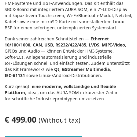
HMI‑Systeme und IIoT‑Anwendungen. Das Kit enthält das
SBCX‑Board mit integriertem AURA SOM, ein 7’’‑LCD‑Display
mit kapazitivem Touchscreen, Wi‑Fi/Bluetooth‑Modul, Netzteil,
Kabel sowie eine microSD‑Karte mit vorinstalliertem Linux
BSP für einen sofortigen, unkomplizierten Systemstart.
Dank seiner zahlreichen Schnittstellen —
Ethernet
10/100/1000
,
CAN
,
USB
,
RS232/422/485
,
LVDS
,
MIPI‑Video
,
GPIOs und Audio — können Entwickler HMI‑Systeme,
Soft‑PLCs, Anlagenautomatisierung und industrielle
IoT‑Lösungen schnell und einfach testen. Zudem unterstützt
das Kit Frameworks wie
Qt
,
GStreamer Multimedia
,
IEC‑61131
sowie Linux‑/Android‑Distributionen.
Kurz gesagt:
eine moderne, vollständige und flexible
Plattform
, ideal, um das AURA SOM in kürzester Zeit in
fortschrittliche Industrieprototypen umzusetzen.
€ 499.00
(Without tax)