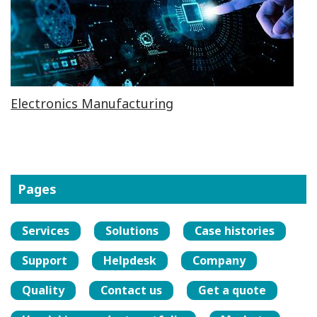
Electronics Manufacturing
Pages
Services
Solutions
Case histories
Support
Helpdesk
Company
Quality
Contact us
Get a quote